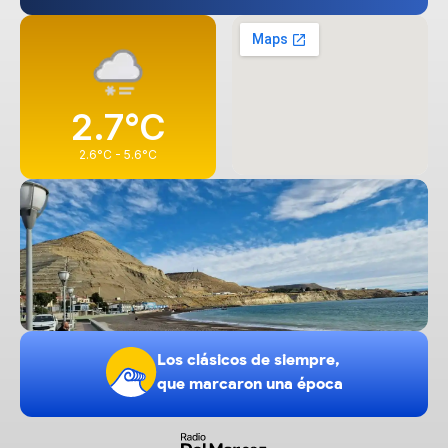
2.7
°C
2.6
°C -
5.6
°C
Los clásicos de siempre,
que marcaron una época